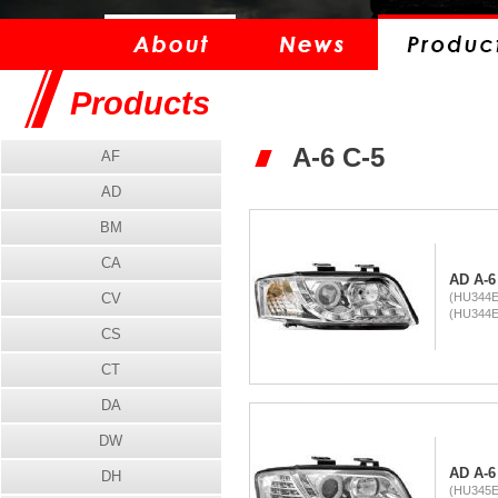
Products
A-6 C-5
AF
AD
BM
CA
AD A-6
CV
(HU344E
(HU344E
CS
CT
DA
DW
AD A-6
DH
(HU345E